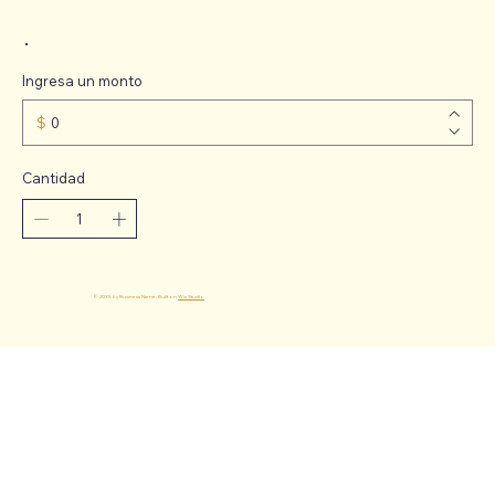
Ingresa un monto
$
Cantidad
Comprar ahora
© 2035 by Business Name. Built on
Wix Studio